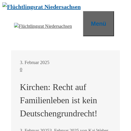
Zum
Inhalt
springen
Menü
3. Februar 2025
0
Kirchen: Recht auf
Familienleben ist kein
Deutschengrundrecht!
3. Februar 2025
3. Februar 2025
von
Kai Weber