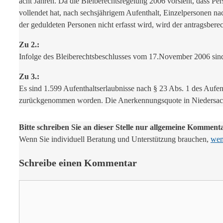
acht Jahren. Da die Bleiberechtsregelung 2006 vorsieht, dass P
vollendet hat, nach sechsjährigem Aufenthalt, Einzelpersonen na
der geduldeten Personen nicht erfasst wird, wird der antragsbere
Zu 2.:
Infolge des Bleiberechtsbeschlusses vom 17.November 2006 sind 
Zu 3.:
Es sind 1.599 Aufenthaltserlaubnisse nach § 23 Abs. 1 des Aufe
zurückgenommen worden. Die Anerkennungsquote in Niedersachse
Bitte schreiben Sie an dieser Stelle nur allgemeine Komment
Wenn Sie individuell Beratung und Unterstützung brauchen,
wend
Schreibe einen Kommentar
Kommentar