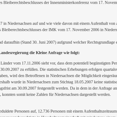
es Bleiberechtsbeschlusses der Innenministerkonferenz vom 17. Novem
07 in Niedersachsen auf und wie viele davon mit einem Aufenthalt von 
des Bleiberechtsbeschlusses der IMK vom 17. November 2006 in Nieders
ind daraufhin (Stand 30. Juni 2007) aufgrund welcher Rechtsgrundlage 
desregierung die Kleine Anfrage wie folgt:
 Länder vom 17.11.2006 sieht vor, dass dem potentiell begünstigten Pe
 30.09.2007 zu erfüllen. Die statistischen Erhebungen erfolgen quartal
haben, wird den Betroffenen in Niedersachsen die Möglichkeit eingeräu
 Deshalb wurde in Niedersachsen zum Stichtag 18.05.2007 keine statis
ragsfrist am 30.09.2007 festgestellt werden. Da in dem in der Anfrage
 konnten somit keine Zahlen für Niedersachsen dargestellt werden.
eduldete Personen auf, 12.736 Personen mit einem Aufenthaltszeitraum