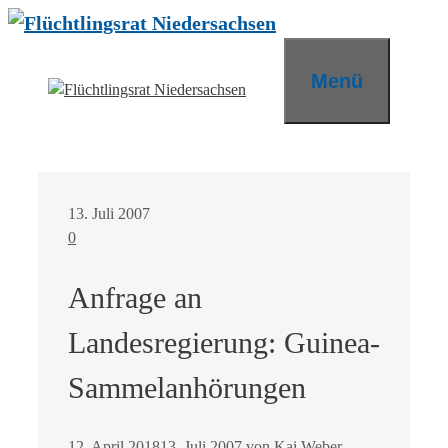
Zum
Inhalt
springen
Menü
13. Juli 2007
0
Anfrage an
Landesregierung: Guinea-
Sammelanhörungen
12. April 2018
13. Juli 2007
von
Kai Weber