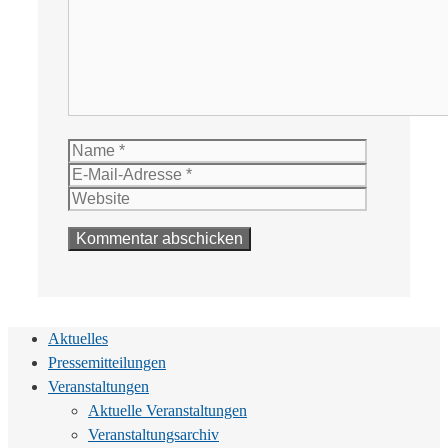
Name
E-
Mail-
Website
Adresse
Aktuelles
Pressemitteilungen
Veranstaltungen
Aktuelle Veranstaltungen
Veranstaltungsarchiv