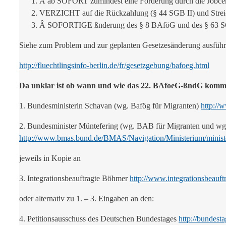
Â ab SOFORT zumindest eine Förderung durch die Jobcent
VERZICHT auf die Rückzahlung (§ 44 SGB II) und Streic
Â SOFORTIGE ßnderung des § 8 BAföG und des § 63 S
Siehe zum Problem und zur geplanten Gesetzesänderung ausführ
http://fluechtlingsinfo-berlin.de/fr/gesetzgebung/bafoeg.html
Da unklar ist ob wann und wie das 22. BAfoeG-ßndG kommt,
1. Bundesministerin Schavan (wg. Bafög für Migranten)
http://
2. Bundesminister Müntefering (wg. BAB für Migranten und wg. 
http://www.bmas.bund.de/BMAS/Navigation/Ministerium/minister
jeweils in Kopie an
3. Integrationsbeauftragte Böhmer
http://www.integrationsbeauft
oder alternativ zu 1. – 3. Eingaben an den:
4. Petitionsausschuss des Deutschen Bundestages
http://bundest