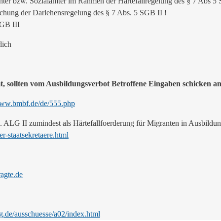
er bzw. Sozialämter im Rahmen der Härtefallregelung des § 7 Abs 5 
hung der Darlehensregelung des § 7 Abs. 5 SGB II !
GB III
lich
 sollten vom Ausbildungsverbot Betroffene Eingaben schicken an
www.bmbf.de/de/555.php
ALG II zumindest als Härtefallfoerderung für Migranten in Ausbildun
-staatsekretaere.html
ragte.de
ag.de/ausschuesse/a02/index.html