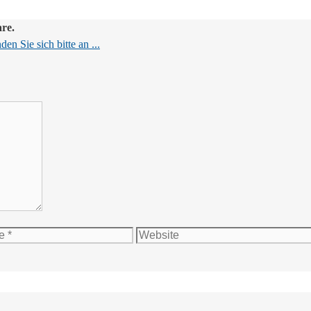
are.
en Sie sich bitte an ...
Website