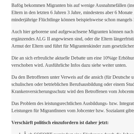
Bafög bekommen Migranten bis auf wenige Ausnahmefällen (insbe
Eltern in den letzten 6 Jahren 3 Jahre, mindestens aber 6 Monat
minderjährige Flüchtlinge können beispielsweise schon mangels 
Auch hier geborene und aufgewachsene Migranten können nach 
ergänzendes ALG II angewiesen sind, oder die Eltern längerfrist
Armut der Eltern und führt für Migrantenkinder zum gesetzli
Die an sich erfreuliche aktuelle Debatte um eine 10%ige Erhöhu
verschoben wird. Ausführliche Infos dazu siehe weiter unten.
Da den Betroffenen unter Verweis auf die ansich (für Deutsche 
schulischen oder betrieblichen Berufsausbildung oder einem Studi
Krankenversicherungsschutz wird den Betroffenen vom Jobcente
Das Problem des leistungsrechtlichen Ausbildungs- bzw. Integrat
Leistungen für MigrantInnen vom Jobcenter bzw. Sozialamt gibts
Verschärft politisch einzufordern ist daher jetzt: