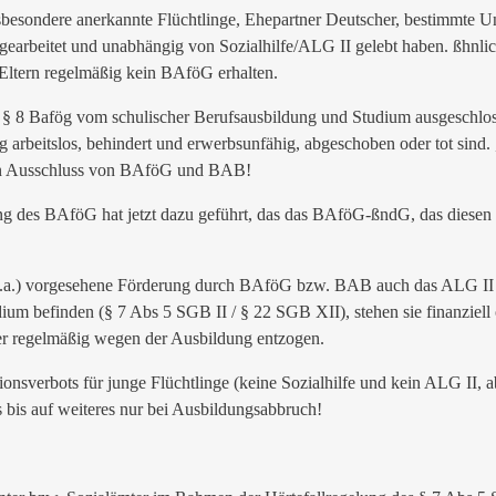
sondere anerkannte Flüchtlinge, Ehepartner Deutscher, bestimmte Uni
e gearbeitet und unabhängig von Sozialhilfe/ALG II gelebt haben. ßhnl
Eltern regelmäßig kein BAföG erhalten.
§ 8 Bafög vom schulischer Berufsausbildung und Studium ausgeschlo
ig arbeitslos, behindert und erwerbsunfähig, abgeschoben oder tot sind
chen Ausschluss von BAföG und BAB!
ng des BAföG hat jetzt dazu geführt, das das BAföG-ßndG, das diesen M
u.a.) vorgesehene Förderung durch BAföG bzw. BAB auch das ALG II bzw
um befinden (§ 7 Abs 5 SGB II / § 22 SGB XII), stehen sie finanziell 
r regelmäßig wegen der Ausbildung entzogen.
ionsverbots für junge Flüchtlinge (keine Sozialhilfe und kein ALG II,
 bis auf weiteres nur bei Ausbildungsabbruch!