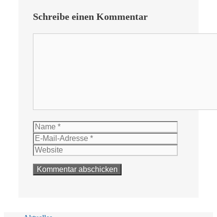
Schreibe einen Kommentar
Kommentar
Name
E-
Mail-
Website
Adresse