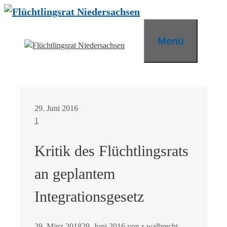
Zum
Inhalt
springen
Menü
29. Juni 2016
1
Kritik des Flüchtlingsrats
an geplantem
Integrationsgesetz
29. März 2018
29. Juni 2016
von
s.walbrecht