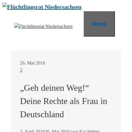
Zum
Inhalt
springen
Menü
26. Mai 2016
2
„Geh deinen Weg!“
Deine Rechte als Frau in
Deutschland
2. April 2018
26. Mai 2016
von
Kai Weber