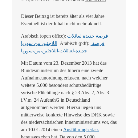
Dieser Beitrag ist bereits älter als vier Jahre.
Eventuell ist der Inhalt nicht mehr aktuell.
Arabisch (open office):
فرصة جديدة لعائلات
اللاجئين من سوريا
Arabisch (pdf):
فرصة-
جديدة-لعائلات-اللاجئين-من-سوريا
Mit Datum vom 23. Dezember 2013 hat das
Bundesministerium des Innern eine zweite
Aufnahmeanordnung erlassen, nach welcher
weitere 5.000 besonders schutzbedürftige
syrische Flüchtlinge nach § 23 Abs. 2, Abs. 3
i.V.m. 24 AufenthG in Deutschland
aufgenommen werden. Hierzu liegen uns
mittlerweise konkrete Hinweise des DRK sowie
des niedersächsischen Innenministeriums vor, das
am 10.01.2014 einen
Ausführungserlass
herausgegeben hat. Da von den 5.000