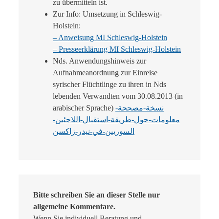
zu übermitteln ist.
Zur Info: Umsetzung in Schleswig-
Holstein:
– Anweisung MI Schleswig-Holstein
–
Presseerklärung MI Schleswig-Holstein
Nds. Anwendungshinweis zur
Aufnahmeanordnung zur Einreise
syrischer Flüchtlinge zu ihren in Nds
lebenden Verwandten vom 30.08.2013 (in
arabischer Sprache)
نسخة-مصححة-
معلومات-حول-طريقة-استقبال-اللاجئين-
السوريين-في-نيدر-زاكسن
Bitte schreiben Sie an dieser Stelle nur
allgemeine Kommentare.
Wenn Sie individuell Beratung und