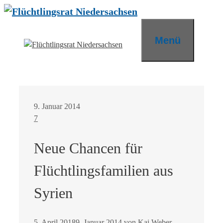
Zum
Inhalt
springen
Menü
9. Januar 2014
7
Neue Chancen für
Flüchtlingsfamilien aus
Syrien
5. April 2018
9. Januar 2014
von
Kai Weber