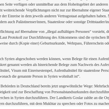
hen Seite verfügen oder unmittelbar aus dem Hoheitsgebiet der anderen V
ht weitreichende Verpflichtungen nicht nur zur ßbernahme eigener Sta
or der Einreise in dem jeweils anderen Vertragsstaat aufgehalten haben. 
rn auch Palästinenser/innen, Staatenlose oder sonstige Drittstaatler/i
chtung auf ßbernahme von „illegal aufhältigen Personen“ vorsieht, dü
 Laut Protokoll zur Durchführung des Abkommens sind die syrischen B
lsweise durch (Kopie einer) Geburtsurkunde, Wehrpass, Führerschein o
 nach Syrien abgeschoben werden können, wenn Belege für einen Aufenth
onkret genannt werden als hinreichende Belege zum Nachweis des Aufent
itel, Visum mit Einreisestempel, Aufenthaltstitel für staatenlose Perso
onach die genannte Person in Syrien wohnhaft ist“.
Behörden in Deutschland bereits jetzt ungewöhnliche Wege: Mehrfach b
ehörigkeit und zur Beschaffung von Personalstandsurkunden durchzufü
erchen in Syrien durchzuführen. Der Landkreis Goslar zahlte an die O
fern durchzuführen, mit dem Mukhtar zu sprechen oder Fotos zu mache