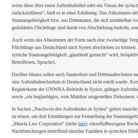
wenn diese über einen Aufenthaltstitel oder ein Visum der syrisc
zurückzuführen“, hieß es in einer Erklärung. Das Abkommen sie
Staatsangehörigkeit bzw. aus Drittstaaten, die sich unmittelbar v
geduldeten Flüchtlinge sind damit von Abschiebung bedroht, sonde
Auch wenn das Abkommen der Form nach eine zweiseitige Verpfli
Flüchtlinge aus Deutschland nach Syrien abschieben zu können.
syrische Staatsangehörigkeit „glaubhaft gemacht“ wird, beispie
Betroffenen, Sprache).
Darüber hinaus sollen auch Staatenlose und Drittstaatler/innen
eine Aufenthaltserlaubnis in Deutschland nicht erteilt wurde. K
Registerkarte der UNWRA-Behörde in Syrien, gültiger Aufenthaltst
sowie „ein beglaubigtes, vom Mukthar ausgestelltes Dokument, w
In Sachen „Nachweis des Aufenthaltes in Syrien“ gehen manche 
zu reisen, um dort Ermittlungen zur Feststellung der Staatsang
„Mawla Law Corporation“ (siehe
hier
), einzelfallbezogene Rech
Nachforschungen betreffend einzelne Familien in syrischen Dör