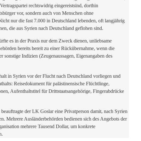
ertragspartei rechtswidrig eingereistsind, dorthin
atsbürger vor, sondern auch von Menschen ohne
Nicht nur die fast 7.000 in Deutschland lebenden, oft langjährig
nnen, die aus Syrien nach Deutschland geflohen sind.
rfte es in der Praxis nur dem Zweck dienen, unliebsame
ehörden bereits bereit zu einer Rückübernahme, wenn die
der sonstige Indizien (Zeugenaussagen, Eigenangaben des
alt in Syrien vor der Flucht nach Deutschland vorliegen und
halts: Reisedokument für palästinensische Flüchtlinge,
nen, Aufenthaltstitel für Drittstaatsangehörige, Fingerabdrücke
eauftragte der LK Goslar eine Privatperson damit, nach Syrien
hren. Mehrere Ausländerbehörden bedienen sich des Angebots der
rganisation mehrere Tausend Dollar, um konkrete
n.