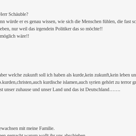
 Herr Schäuble?
n würde er es genau wissen, wie sich die Menschen fühlen, die fast sc
ben, nur weil das irgendein Politiker das so möchte!!
 möglich wäre!!
aber welche zukunft soll ich haben als kurde,kein zukunft,kein leben und
kurden,christen,auch kurdische islamen,auch syrien gehört zu terror
ier ist unser zuhause und unser Land und das ist Deutschland…….
fgewachsen mit meine Familie.
men gemacht warum wollt ihr uns abschieben