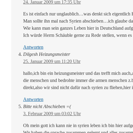
24. Januar 2009 um 17:35 Uhr
Es ist einfach nur unglaublich…was denkt sich eigentlich
Man sollte ihn mal nach Syrien abschieben…ich glaube dan
Wie kann man sein ganzes Leben hier in Deutschland aufge
Ich würde Herrn Schäuble gerne zu Rede stellen, wenn es
Antworten
Dilgesh Heizungsmeister
25. Januar 2009 um 11:20 Uhr
hallo,ich bin ein heizungsmeister und das trefft mich auch,
die menschen und bedrohte immer die armen menschen z.b.
direkt,also wir sind nicht dafür nach syrien zu fliehen,h
Antworten
Bitte nicht Abschieben =(
3. Februar 2009 um 03:02 Uhr
Oh mein gott ich kann nie in syrien leben ich bin hier au
Wir haben die sprache zusammen gelernt und alles zusam