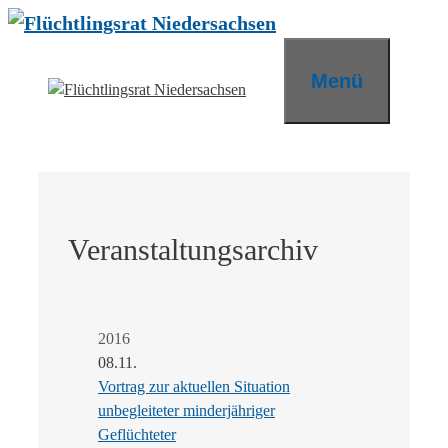
Zum
Inhalt
springen
Menü
Veranstaltungsarchiv
2016
08.11.
Vortrag zur aktuellen Situation
unbegleiteter minderjähriger
Geflüchteter