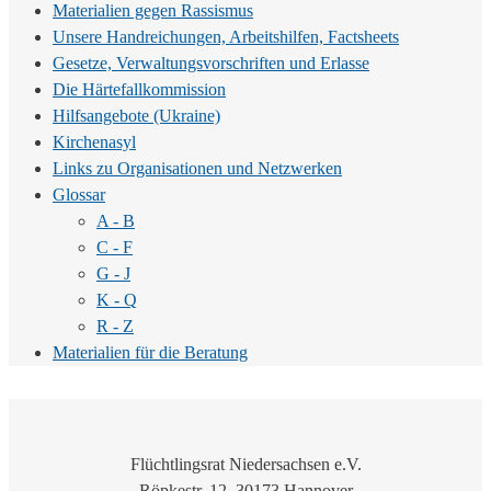
Materialien gegen Rassismus
Unsere Handreichungen, Arbeitshilfen, Factsheets
Gesetze, Verwaltungsvorschriften und Erlasse
Die Härtefallkommission
Hilfsangebote (Ukraine)
Kirchenasyl
Links zu Organisationen und Netzwerken
Glossar
A - B
C - F
G - J
K - Q
R - Z
Materialien für die Beratung
Flüchtlingsrat Niedersachsen e.V.
Röpkestr. 12, 30173 Hannover