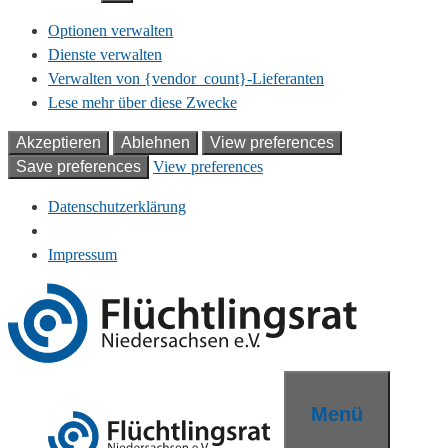
Optionen verwalten
Dienste verwalten
Verwalten von {vendor_count}-Lieferanten
Lese mehr über diese Zwecke
Akzeptieren
Ablehnen
View preferences
Save preferences
View preferences
Datenschutzerklärung
Impressum
Zum
Inhalt
springen
Menü