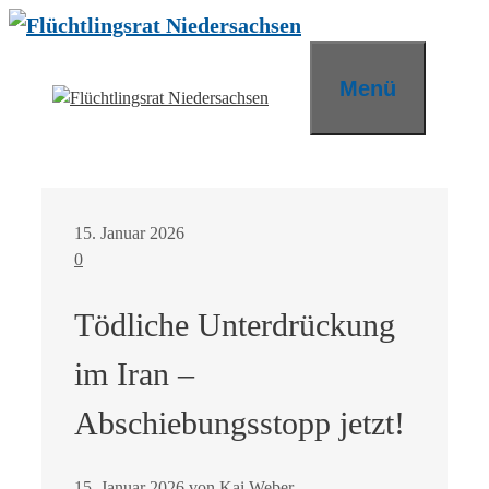
Zum
Inhalt
springen
Menü
15. Januar 2026
0
Tödliche Unterdrückung
im Iran –
Abschiebungsstopp jetzt!
15. Januar 2026
von
Kai Weber