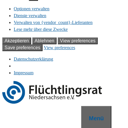
Optionen verwalten
Dienste verwalten
Verwalten von {vendor_count}-Lieferanten
Lese mehr über diese Zwecke
Akzeptieren
Ablehnen
View preferences
Save preferences
View preferences
Datenschutzerklärung
Impressum
Zum
Inhalt
springen
Menü