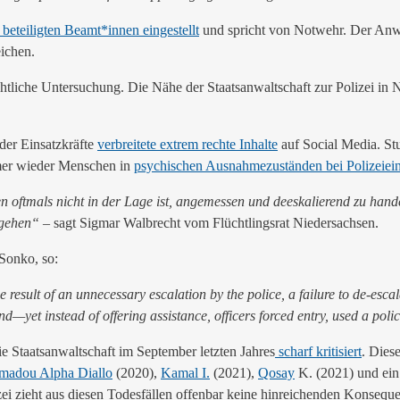
beteiligten Beamt*innen eingestellt
und spricht von Notwehr. Der Anwa
ichen.
chtliche Untersuchung. Die Nähe der Staatsanwaltschaft zur Polizei in
der Einsatzkräfte
verbreitete extrem rechte Inhalte
auf Social Media. St
er wieder Menschen in
psychischen Ausnahmezuständen bei Polizeiein
onen oftmals nicht in der Lage ist, angemessen und deeskalierend zu hand
zugehen“
–
sagt Sigmar Walbrecht vom Flüchtlingsrat Niedersachsen.
Sonko, so:
 result of an unnecessary escalation by the police, a failure to de-escala
nd—yet instead of offering assistance, officers forced entry, used a poli
ie Staatsanwaltschaft im September letzten Jahres
scharf kritisiert
. Diese
adou Alpha Diallo
(2020),
Kamal I.
(2021),
Qosay
K. (2021) und ein 
zei zieht aus diesen Todesfällen offenbar keine hinreichenden Konsequ