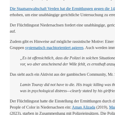
Die Staatsanwaltschaft Verden hat die Ermittlungen gegen die 14 
erhoben, um eine unabhängige gerichtliche Untersuchung zu erre
Der Flüchtlingsrat Niedersachsen fordert eine unabhängige, geri
auf.
Zudem gibt es Hinweise auf mögliche rassistische Motive: Einer 
Gruppen
systematisch machtorientiert agieren
. Auch werden imm
„Es ist offensichtlich, dass die Polizei in solchen Situati
vor, wo aber anscheinend der Wille fehlt, es ernsthaft an
Das sieht auch ein Aktivist aus der gambischen Community, Mr. 
Lamin Touray did not have to die. His tragic killing was the
was in psychological distress—clearly stated by his girlfrie
Der Flüchtlingsrat hatte die Einstellung der Ermittlungen durch d
People of Color in Niedersachsen ein:
Aman Alizada
(2019),
Mam
(2023), starben in Zusammenhang mit Polizeieinsätzen. Die Poli