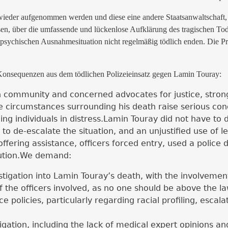
 wieder aufgenommen werden und diese eine andere Staatsanwaltschaft, d
sen, über die umfassende und lückenlose Aufklärung des tragischen To
ychischen Ausnahmesituation nicht regelmäßig tödlich enden. Die Praxis
Konsequenzen aus dem tödlichen Polizeieinsatz gegen Lamin Touray:
community and concerned advocates for justice, strong
 circumstances surrounding his death raise serious con
ng individuals in distress.
Lamin Touray did not have to di
 to de-escalate the situation, and an unjustified use of l
 offering assistance, officers forced entry, used a police
tion.
We demand:
stigation into Lamin Touray’s death, with the involvemen
he officers involved, as no one should be above the law,
 policies, particularly regarding racial profiling, escala
estigation, including the lack of medical expert opinions 