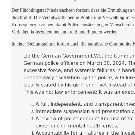
Der Flüchtlingsrat Niedersachsen fordert, dass die Ermittlungen
durchführt. Die Verantwortlichen in Politik und Verwaltung müs
Konsequenzen ziehen, damit Polizeieinsätze gegen Menschen in ps
Verhalten konsequent benannt und unterbunden werden.
In einer Stellungnahme fordert auch die gambische Community 
„To the German Government,
We, the Gambian 
German police officers on March 30, 2024. The
excessive force, and systemic failures in handli
unnecessary escalation by the police, a failure
clearly stated by his girlfriend—yet instead of
This was not law enforcement; it was an execu
A full, independent, and transparent inve
Immediate suspension and prosecution of t
A review of police conduct and use of force
experiencing mental health crises.
Accountability for all failures in the inv