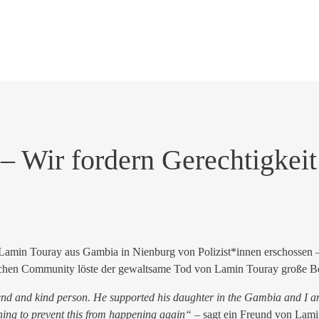
 – Wir fordern Gerechtigkei
amin Touray aus Gambia in Nienburg von Polizist*innen erschossen – a
schen Community löste der gewaltsame Tod von Lamin Touray große Be
nd and kind person. He supported his daughter in the Gambia and I am
thing to prevent this from happening again“
–
sagt ein Freund von Lami