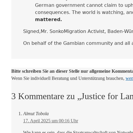
German government cannot claim to uphold
consequences. The world is watching, and w
mattered.
Signed,
Mr. Sonko
Migration Activist, Baden-W
On behalf of the Gambian community and all a
Bitte schreiben Sie an dieser Stelle nur allgemeine Komment
Wenn Sie individuell Beratung und Unterstützung brauchen,
wend
3 Kommentare zu „Justice for Lam
Almut Tobola
17. April 2025 um 00:16 Uhr
Wie kann es sein, dass die Staatsanwaltschaft von Notwehr 