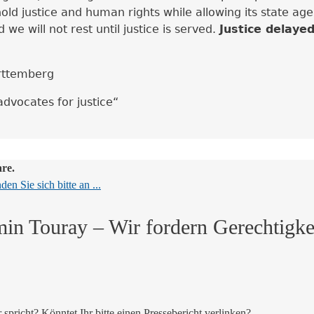
 justice and human rights while allowing its state agent
e will not rest until justice is served.
Justice delayed
ürttemberg
dvocates for justice“
are.
en Sie sich bitte an ...
in Touray – Wir fordern Gerechtigke
spricht? Könntet Ihr bitte einen Pressebericht verlinken?