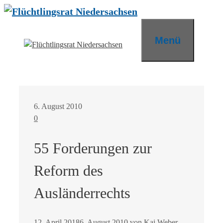
Zum
Inhalt
springen
Menü
6. August 2010
0
55 Forderungen zur
Reform des
Ausländerrechts
12. April 2018
6. August 2010
von
Kai Weber