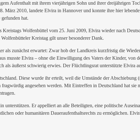
gem Aufenthalt mit ihrem vierjährigen Sohn und ihrer dreijährigen Toc
. März 2010, landete Elvira in Hannover und konnte ihre hier lebenden
e gefunden hat.
Kreistags Wolfenbüttel vom 25. Juni 2009, Elvira wieder nach Deutsch
Wolfenbütteler Kreistag gilt unser besonderer Dank.
r als zunächst erwartet: Zwar hob der Landkreis kurzfristig die Wieder
aus musste Elvira – ohne die Einwilligung des Vaters der Kinder, von d
h als äußerst schwierig erwies. Der Flüchtlingsrat unterstützte Elvira
Deutschland. Diese wurde ihr erteilt, weil die Umstände der Abschiebun
h fragwürdig angesehen werden. Mit Eintreffen in Deutschland hat sie 
ntragen.
n unterstützen. Er appelliert an alle Beteiligten, eine politische Aus
tlichen oder humanitären Daueraufenthaltsrechts zu ermöglichen. Elvira