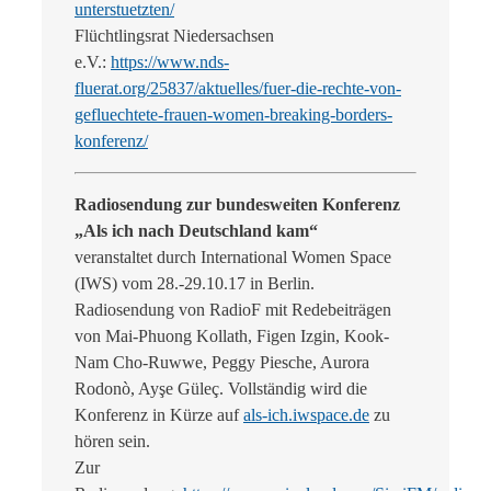
unterstuetzten/
Flüchtlingsrat Niedersachsen
e.V.:
https://www.nds-
fluerat.org/25837/aktuelles/fuer-die-rechte-von-
gefluechtete-frauen-women-breaking-borders-
konferenz/
Radiosendung zur bundesweiten Konferenz
„Als ich nach Deutschland kam“
veranstaltet durch International Women Space
(IWS) vom 28.-29.10.17 in Berlin.
Radiosendung von RadioF mit Redebeiträgen
von Mai-Phuong Kollath, Figen Izgin, Kook-
Nam Cho-Ruwwe, Peggy Piesche, Aurora
Rodonò, Ayşe Güleç. Vollständig wird die
Konferenz in Kürze auf
als-ich.iwspace.de
zu
hören sein.
Zur