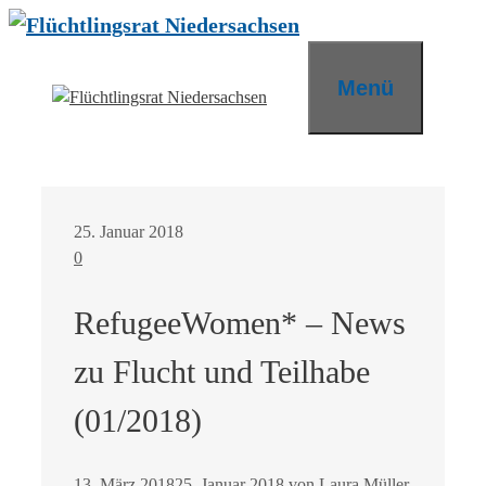
Zum
Inhalt
springen
Menü
25. Januar 2018
0
RefugeeWomen* – News
zu Flucht und Teilhabe
(01/2018)
13. März 2018
25. Januar 2018
von
Laura Müller