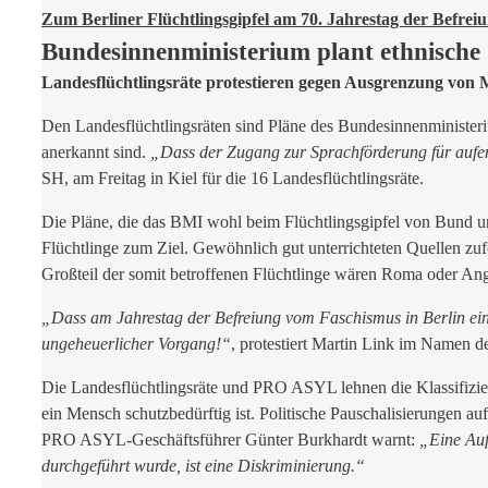
Zum Berliner Flüchtlingsgipfel am 70. Jahrestag der Befrei
Bundesinnenministerium plant ethnische
Landesflüchtlingsräte protestieren gegen Ausgrenzung von 
Den Landesflüchtlingsräten sind Pläne des Bundesinnenministeriu
anerkannt sind.
„Dass der Zugang zur Sprachförderung für aufenth
SH, am Freitag in Kiel für die 16 Landesflüchtlingsräte.
Die Pläne, die das BMI wohl beim Flüchtlingsgipfel von Bund und
Flüchtlinge zum Ziel. Gewöhnlich gut unterrichteten Quellen z
Großteil der somit betroffenen Flüchtlinge wären Roma oder An
„Dass am Jahrestag der Befreiung vom Faschismus in Berlin ein 
ungeheuerlicher Vorgang!“
, protestiert Martin Link im Namen de
Die Landesflüchtlingsräte und PRO ASYL lehnen die Klassifizier
ein Mensch schutzbedürftig ist. Politische Pauschalisierungen a
PRO ASYL-Geschäftsführer Günter Burkhardt warnt:
„Eine Auf
durchgeführt wurde, ist eine Diskriminierung.“