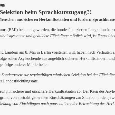
ung:
 Selektion beim Sprachkurszugang?!
Menschen aus sicheren Herkunftsstaaten
und fordern Sprachkurse f
ms (BMI) bekannt geworden, die bundesfinanzierten Integrationskurse o
altsgestattete und geduldete Flüchtlinge möglich wird, ist längst über
 Ländern am 8. Mai in Berlin vorstellen will, haben nach Verlauten all
ufolge sollen Asylsuchende aus angeblich sicheren Herkunftsländern u
gehörige anderer Minderheiten.
Sondergesetz zur regelmäßigen ethnischen Selektion bei der Flüchtling
r Landesflüchtlingsräte.
ung in sichere und unsichere Herkunftsstaaten ab. Der Kern des Asylr
ufgrund von abstrakt-generellen Einschätzungen zur Situation in den je
teilung von Flüchtlingen nach pauschalierender Betrachtung des Herk