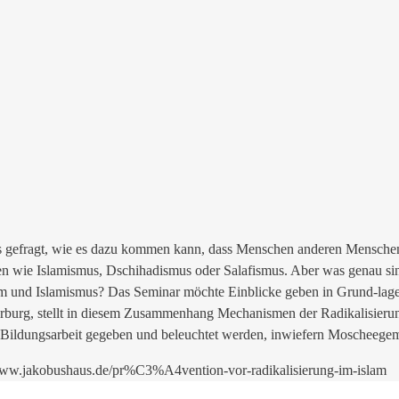
flos gefragt, wie es dazu kommen kann, dass Menschen anderen Mensch
n wie Islamismus, Dschihadismus oder Salafismus. Aber was genau sind
lam und Islamismus? Das Seminar möchte Einblicke geben in Grund-lag
arburg, stellt in diesem Zusammenhang Mechanismen der Radikalisieru
he Bildungsarbeit gegeben und beleuchtet werden, inwiefern Moscheegem
://www.jakobushaus.de/pr%C3%A4vention-vor-radikalisierung-im-islam