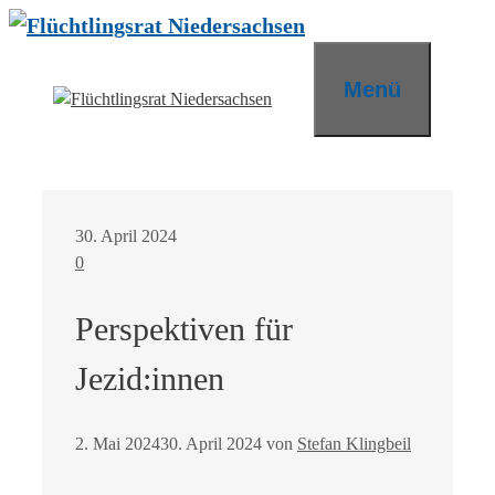
Zum
Inhalt
springen
Menü
30. April 2024
0
Perspektiven für
Jezid:innen
2. Mai 2024
30. April 2024
von
Stefan Klingbeil