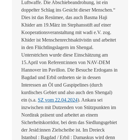
Luftwaffe. Die Abschiebeandrohung, ist ein
doppelter Schlag ins Gesicht dieser Menschen.“
Dies ist das Resümee, das auch Basma Haji
Khider am 19.März im Stephansstift auf einer
Kooperationsveranstaltung mit wadi e.V. zog.
Khider ist Menschenrechtsaktivistin und arbeitet
in den Flüchtlingslagern im Shengal.
Unterstrichen wurde diese Einschätzung am
15.April von Referent:innen von NAV-DEM
Hannover im Pavillon. Die Besuche Erdogans in
Bagdad und Erbil ordneten sie in dessen
Interessen an Öl und Gaspipelines (durch
kurdisches Gebiet und also auch den Shengal)
ein (s.a.
SZ vom 22.04.2024
). Ankara sei
inzwischen mit Dutzenden von Stützpunkten im
Nordirak präsent und arbeitet an einem
Sicherheitskorridor, bei dem das Siedlungsgebiet
der Jesid:innen Zielscheibe ist. Im Dreieck
Istanbul : Bagdad / Erbil : Damaskus wird denn