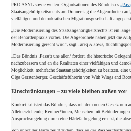
PRO ASYL sowie weitere Organisationen des Bündnisses
„Pass(
Staatsangehörigkeitsrechts am Donnerstag die Abgeordneten auf
vielfältigen und demokratischen Migrationsgesellschaft angepa
„Die Modernisierung des Staatsangehörigkeitsrechts ist ein lange
der Behördenpraxis vorbei. Die Abgeordnete haben jetzt die Aufg
Modernisierung gerecht wird“, sagt Tareq Alaows, flüchtlingsp
„Das Bündnis ‚Pass(t) uns allen‘ fordert, die historische Gelege
nachzubessern und an die Realitäten einer vielfältigen und de
Möglichkeit, mehrfache Staatsangehörigkeiten zu besitzen, eine u
Olga Gerstenberger, Geschäftsführerin von With Wings and Root
Einschränkungen – zu viele bleiben außen vor
Konkret kritisiert das Bündnis, dass mit dem neuen Gesetz nun a
Alleinerziehende, Rentner*innen, Menschen mit Behinderungen 
Anspruchsregelung durch eine Härtefallregelung ersetzt, die abse
Von unnötiger Härte zeugt zudem, dass an der Passbeschaffungspf