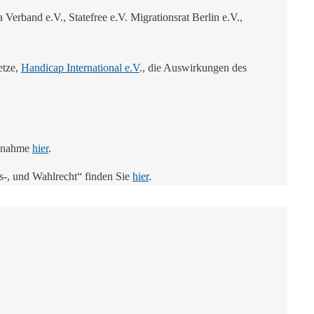
band e.V., Statefree e.V. Migrationsrat Berlin e.V.,
etze,
Handicap International e.V
., die Auswirkungen des
ngnahme
hier
.
gs-, und Wahlrecht“ finden Sie
hier
.