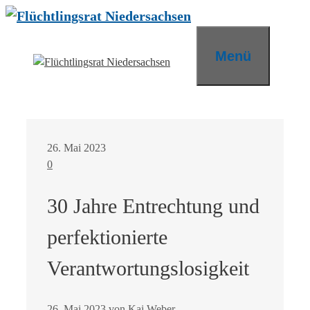
Zum
Inhalt
springen
Menü
26. Mai 2023
0
30 Jahre Entrechtung und
perfektionierte
Verantwortungslosigkeit
26. Mai 2023
von
Kai Weber