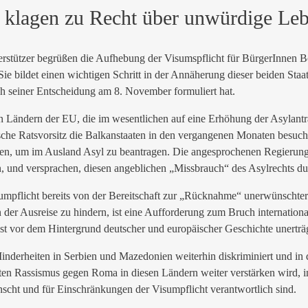
 klagen zu Recht über unwürdige Le
rstützer begrüßen die Aufhebung der Visumspflicht für BürgerInnen 
 Sie bildet einen wichtigen Schritt in der Annäherung dieser beiden St
ch seiner Entscheidung am 8. November formuliert hat.
en Ländern der EU, die im wesentlichen auf eine Erhöhung der Asylant
che Ratsvorsitz die Balkanstaaten in den vergangenen Monaten besucht
zen, um im Ausland Asyl zu beantragen. Die angesprochenen Regierung
, und versprachen, diesen angeblichen „Missbrauch“ des Asylrechts dur
umpflicht bereits von der Bereitschaft zur „Rücknahme“ unerwünschter
 der Ausreise zu hindern, ist eine Aufforderung zum Bruch internationa
st vor dem Hintergrund deutscher und europäischer Geschichte unerträg
erheiten in Serbien und Mazedonien weiterhin diskriminiert und in de
enten Rassismus gegen Roma in diesen Ländern weiter verstärken wird,
nscht und für Einschränkungen der Visumpflicht verantwortlich sind.