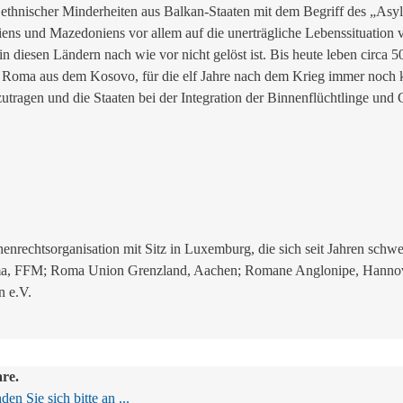
ethnischer Minderheiten aus Balkan-Staaten mit dem Begriff des „Asyl
ns und Mazedoniens vor allem auf die unerträgliche Lebenssituation 
e in diesen Ländern nach wie vor nicht gelöst ist. Bis heute leben circ
die Roma aus dem Kosovo, für die elf Jahre nach dem Krieg immer noch
zutragen und die Staaten bei der Integration der Binnenflüchtlinge und
henrechtsorganisation mit Sitz in Luxemburg, die sich seit Jahren sch
Roma, FFM; Roma Union Grenzland, Aachen; Romane Anglonipe, Hannove
n e.V.
are.
en Sie sich bitte an ...