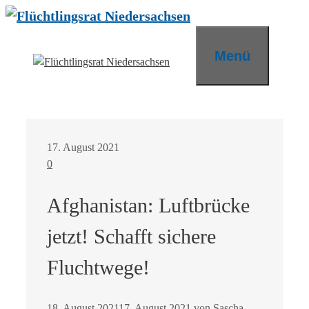
Zum
Inhalt
springen
Menü
17. August 2021
0
Afghanistan: Luftbrücke
jetzt! Schafft sichere
Fluchtwege!
18. August 2021
17. August 2021
von
Sascha