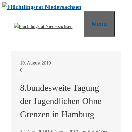
Zum
Inhalt
springen
Menü
10. August 2010
0
8.bundesweite Tagung
der Jugendlichen Ohne
Grenzen in Hamburg
12. April 2018
10. August 2010
von
Kai Weber