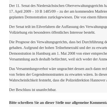
Der 11. Senat des Niedersächsischen Oberverwaltungsgerichts 
17. April 2009 – 10 B 1485/09 – zu der am kommenden Maifeiert
geplanten Demonstration zurückgewiesen. Die von einem führen
Der Senat teilt im Eilverfahren die Auffassung des Verwaltungsger
Vollziehung ein besonderes öffentliches Interesse besteht.
Die Prognose des Verwaltungsgerichts, dass bei Durchführung de
gehalten. Aufgrund der hohen Teilnehmerzahl und der zu erwart
Demonstration in Hamburg am 1. Mai 2008 von einer entsprechend
Versammlung auch deshalb befürchtet, weil sich weder der Anme
Das Versammlungsverbot wäre ungeachtet dessen auch dann recht
von Seiten der Gegendemonstranten zu erwarten wären. In diesem
Wahrscheinlichkeit feststeht, dass die Polizeidirektion Hannove
Der Beschluss ist unanfechtbar.
Bitte schreiben Sie an dieser Stelle nur allgemeine Komment