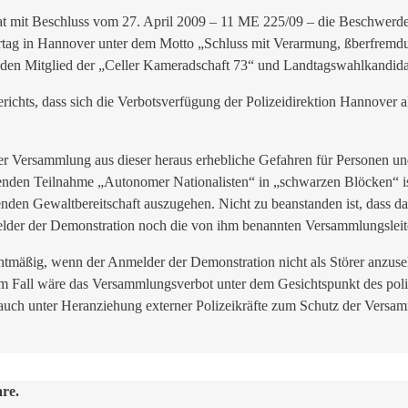
hat mit Beschluss vom 27. April 2009 – 11 ME 225/09 – die Beschwerd
ag in Hannover unter dem Motto „Schluss mit Verarmung, ßberfremdung
den Mitglied der „Celler Kameradschaft 73“ und Landtagswahlkandid
ichts, dass sich die Verbotsverfügung der Polizeidirektion Hannover als
r Versammlung aus dieser heraus erhebliche Gefahren für Personen und
enden Teilnahme „Autonomer Nationalisten“ in „schwarzen Blöcken“ ist
en Gewaltbereitschaft auszugehen. Nicht zu beanstanden ist, dass da
lder der Demonstration noch die von ihm benannten Versammlungsleite
mäßig, wenn der Anmelder der Demonstration nicht als Störer anzuseh
 Fall wäre das Versammlungsverbot unter dem Gesichtspunkt des polizei
r auch unter Heranziehung externer Polizeikräfte zum Schutz der Versa
are.