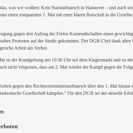
h das, was wir wollten: Kein Naziaufmarsch in Hannover – und auch sons
s einen entspannten 1. Mai mit einer klaren Botschaft in die Gesellsch
 Bewegung gegen den Aufzug der Freien Kameradschaften einen gewichti
aften Protesten auf der Straße gekommen. Der DGB-Chef dank allen Unt
greiche Arbeit am Verbot.
Mai zu der Kundgebung um 10:30 Uhr auf dem Klagesmarkt und zu dem 
uch nicht vergessen, dass am 2. Mai wieder der Kampf gegen die Folge
n Arbeit gegen den Rechtsextremistenaufmarsch über den 1. Mai hinaus 
mokratische Gesellschaft kämpfen.“ Für den DGB sei der aktuelle Erfol
09:
erboten