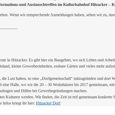
formations-und Austauschtreffen
im Kulturbahnhof Hitzacker – K
 geben. Wenn wir entsprechende Anmeldungen haben, sehen wir zu, das
_________
e in Hitzacker. Es gibt hier ein Baugebiet, wo sich Leben und Arbeite
land, kleine Gewerbeeinheiten, essbare Gärten und vieles mehr aufz
, die Lust haben, so eine „Dorfgemeinschaft“ mitzugründen und dort W
d eine Halle, wo wir die 20 – 30 Wohnhäuser bis 2017 gemeinsam, mit
aufragen und Hilfen bei Gewerbegründungen machen.
gsten Kulturen werden. Wir finden, die Zeit ist reif gemeinsam konkret
 Infos kriegt ihr hier:
Hitzacker Dorf