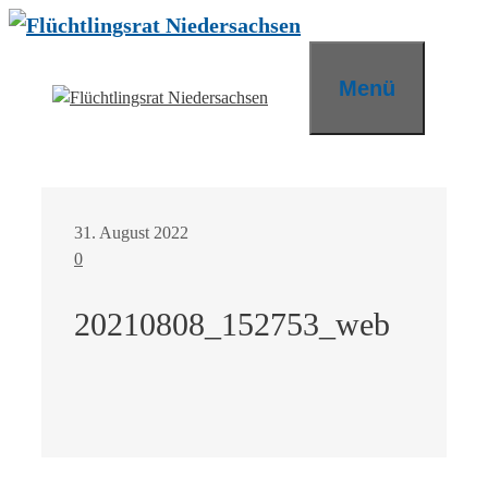
Zum
Inhalt
springen
Menü
31. August 2022
0
20210808_152753_web