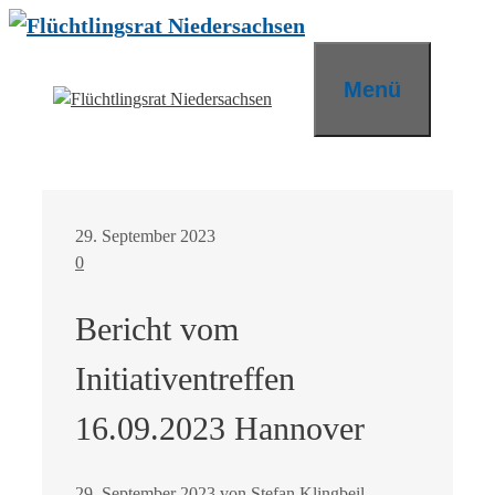
Zum
Inhalt
springen
Menü
29. September 2023
0
Bericht vom
Initiativentreffen
16.09.2023 Hannover
29. September 2023
von
Stefan Klingbeil