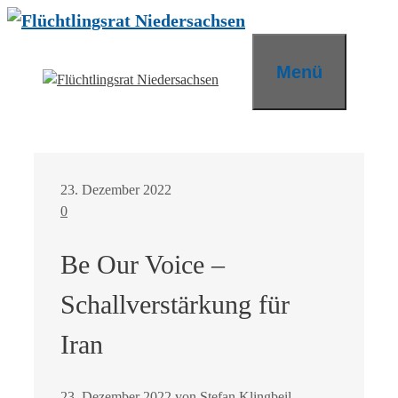
Zum
Inhalt
springen
Menü
23. Dezember 2022
0
Be Our Voice –
Schallverstärkung für
Iran
23. Dezember 2022
von
Stefan Klingbeil