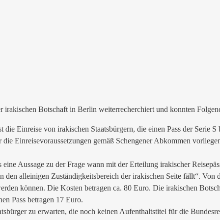
rakischen Botschaft in Berlin weiterrecherchiert und konnten Folgend
die Einreise von irakischen Staatsbürgern, die einen Pass der Serie S 
der die Einreisevoraussetzungen gemäß Schengener Abkommen vorliegen. 
 eine Aussage zu der Frage wann mit der Erteilung irakischer Reisepäs
in den alleinigen Zuständigkeitsbereich der irakischen Seite fällt“. Von 
lt werden können. Die Kosten betragen ca. 80 Euro. Die irakischen Bot
chen Pass betragen 17 Euro.
atsbürger zu erwarten, die noch keinen Aufenthaltstitel für die Bunde