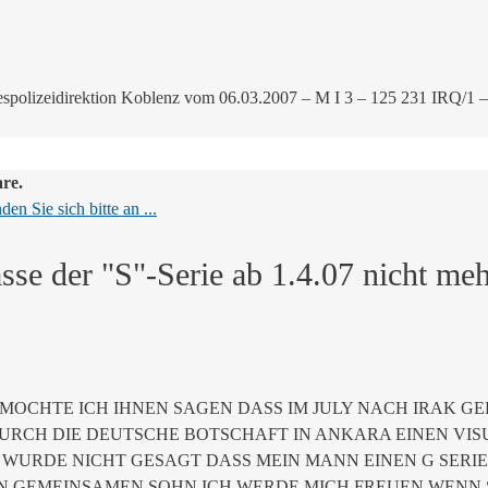
spolizeidirektion Koblenz vom 06.03.2007 – M I 3 – 125 231 IRQ/1 – 
are.
en Sie sich bitte an ...
se der "S"-Serie ab 1.4.07 nicht meh
MOCHTE ICH IHNEN SAGEN DASS IM JULY NACH IRAK G
DURCH DIE DEUTSCHE BOTSCHAFT IN ANKARA EINEN VIS
IR WURDE NICHT GESAGT DASS MEIN MANN EINEN G SERI
 GEMEINSAMEN SOHN ICH WERDE MICH FREUEN WENN S