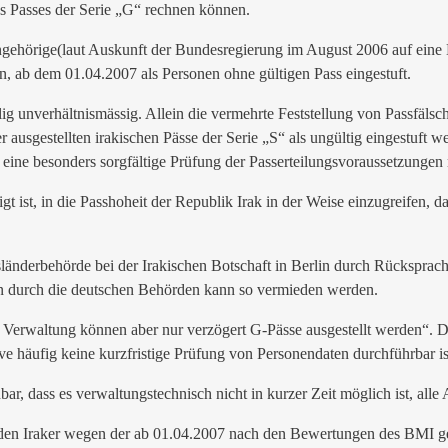
nes Passes der Serie „G“ rechnen können.
angehörige(laut Auskunft der Bundesregierung im August 2006 auf ein
en, ab dem 01.04.2007 als Personen ohne gültigen Pass eingestuft.
 unverhältnismässig. Allein die vermehrte Feststellung von Passfälschun
r ausgestellten irakischen Pässe der Serie „S“ als ungültig eingestuf
it eine besonders sorgfältige Prüfung der Passerteilungsvoraussetzungen 
igt ist, in die Passhoheit der Republik Irak in der Weise einzugreifen, 
änderbehörde bei der Irakischen Botschaft in Berlin durch Rücksprache
en durch die deutschen Behörden kann so vermieden werden.
 Verwaltung können aber nur verzögert G-Pässe ausgestellt werden“. Di
ve häufig keine kurzfristige Prüfung von Personendaten durchführbar is
bar, dass es verwaltungstechnisch nicht in kurzer Zeit möglich ist, alle
benden Iraker wegen der ab 01.04.2007 nach den Bewertungen des BMI ge