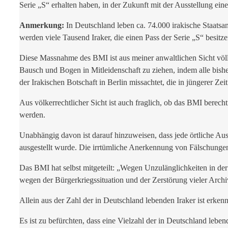
Serie „S“ erhalten haben, in der Zukunft mit der Ausstellung ei
Anmerkung:
In Deutschland leben ca. 74.000 irakische Staats
werden viele Tausend Iraker, die einen Pass der Serie „S“ besitz
Diese Massnahme des BMI ist aus meiner anwaltlichen Sicht völlig
Bausch und Bogen in Mitleidenschaft zu ziehen, indem alle bishe
der Irakischen Botschaft in Berlin missachtet, die in jüngerer Ze
Aus völkerrechtlicher Sicht ist auch fraglich, ob das BMI berecht
werden.
Unabhängig davon ist darauf hinzuweisen, dass jede örtliche Ausl
ausgestellt wurde. Die irrtümliche Anerkennung von Fälschung
Das BMI hat selbst mitgeteilt: „Wegen Unzulänglichkeiten in der
wegen der Bürgerkriegssituation und der Zerstörung vieler Archi
Allein aus der Zahl der in Deutschland lebenden Iraker ist erkenn
Es ist zu befürchten, dass eine Vielzahl der in Deutschland le