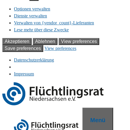
Optionen verwalten
Dienste verwalten
Verwalten von {vendor_count}-Lieferanten
Lese mehr über diese Zwecke
Akzeptieren
Ablehnen
View preferences
Save preferences
View preferences
Datenschutzerklärung
Impressum
Zum
Inhalt
springen
Menü