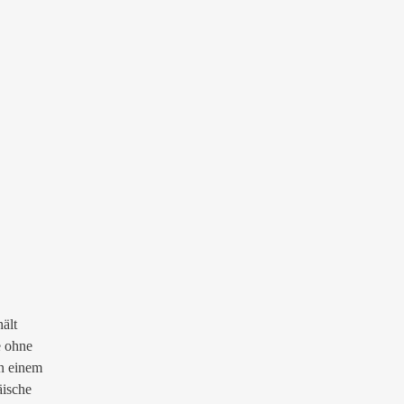
ält
e ohne
in einem
äische