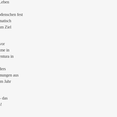
 Leben
Menschen fest
matisch
um Ziel
vor
ime in
ntura in
ders
ömungen aus
em Jahr
– das
n!