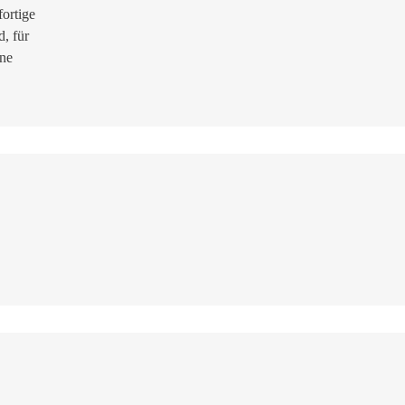
fortige
, für
ene