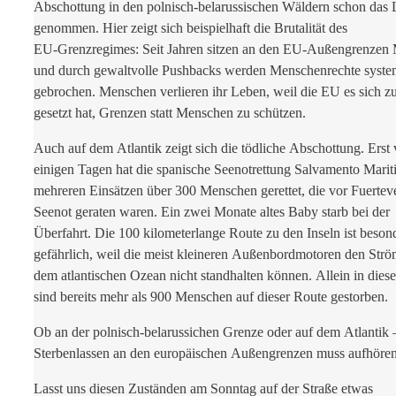
Abschottung in den polnisch-belarussischen Wäldern schon das
genommen. Hier zeigt sich beispielhaft die Brutalität des
EU-Grenzregimes: Seit Jahren sitzen an den EU-Außengrenzen 
und durch gewaltvolle Pushbacks werden Menschenrechte syste
gebrochen. Menschen verlieren ihr Leben, weil die EU es sich z
gesetzt hat, Grenzen statt Menschen zu schützen.
Auch auf dem Atlantik zeigt sich die tödliche Abschottung. Erst 
einigen Tagen hat die spanische Seenotrettung Salvamento Marit
mehreren Einsätzen über 300 Menschen gerettet, die vor Fuerteve
Seenot geraten waren. Ein zwei Monate altes Baby starb bei der
Überfahrt. Die 100 kilometerlange Route zu den Inseln ist beson
gefährlich, weil die meist kleineren Außenbordmotoren den Str
dem atlantischen Ozean nicht standhalten können. Allein in dies
sind bereits mehr als 900 Menschen auf dieser Route gestorben.
Ob an der polnisch-belarussichen Grenze oder auf dem Atlantik 
Sterbenlassen an den europäischen Außengrenzen muss aufhöre
Lasst uns diesen Zuständen am Sonntag auf der Straße etwas