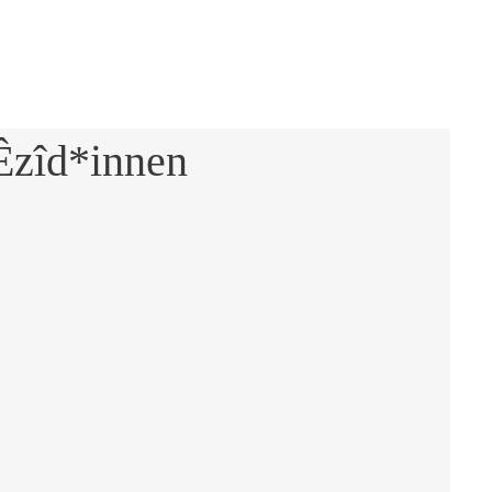
Êzîd*innen