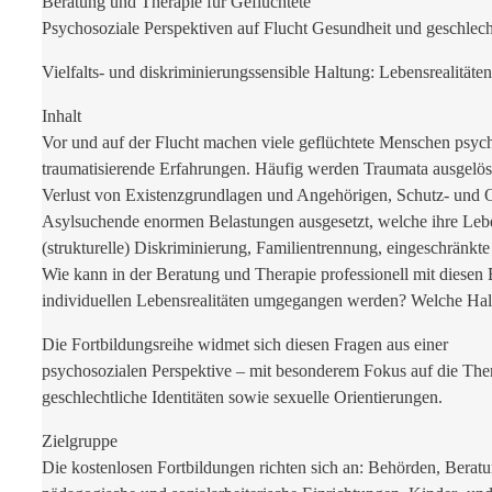
Beratung und Therapie für Geflüchtete
Psychosoziale Perspektiven auf Flucht Gesundheit und geschlecht
Vielfalts- und diskriminierungssensible Haltung: Lebensrealitäte
Inhalt
Vor und auf der Flucht machen viele geflüchtete Menschen psych
traumatisierende Erfahrungen. Häufig werden Traumata ausgelöst
Verlust von Existenzgrundlagen und Angehörigen, Schutz- und O
Asylsuchende enormen Belastungen ausgesetzt, welche ihre Leb
(strukturelle) Diskriminierung, Familientrennung, eingeschränk
Wie kann in der Beratung und Therapie professionell mit diese
individuellen Lebensrealitäten umgegangen werden? Welche Ha
Die Fortbildungsreihe widmet sich diesen Fragen aus einer
psychosozialen Perspektive – mit besonderem Fokus auf die Th
geschlechtliche Identitäten sowie sexuelle Orientierungen.
Zielgruppe
Die kostenlosen Fortbildungen richten sich an: Behörden, Beratu