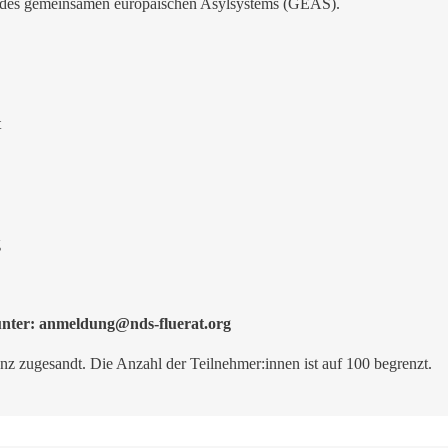
m des gemeinsamen europäischen Asylsystems (GEAS).
t
g
 unter: anmeldung@nds-fluerat.org
 zugesandt. Die Anzahl der Teilnehmer:innen ist auf 100 begrenzt.