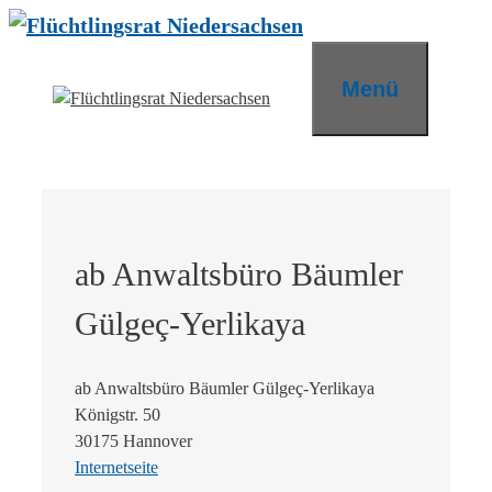
Zum
Inhalt
springen
Menü
ab Anwaltsbüro Bäumler
Gülgeç-Yerlikaya
ab Anwaltsbüro Bäumler Gülgeç-Yerlikaya
Königstr. 50
30175 Hannover
Internetseite