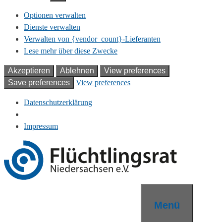
Optionen verwalten
Dienste verwalten
Verwalten von {vendor_count}-Lieferanten
Lese mehr über diese Zwecke
Akzeptieren
Ablehnen
View preferences
Save preferences
View preferences
Datenschutzerklärung
Impressum
Zum
Inhalt
springen
Menü