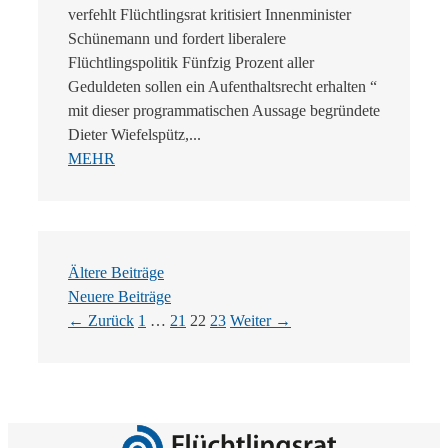
verfehlt Flüchtlingsrat kritisiert Innenminister
Schünemann und fordert liberalere
Flüchtlingspolitik Fünfzig Prozent aller
Geduldeten sollen ein Aufenthaltsrecht erhalten “
mit dieser programmatischen Aussage begründete
Dieter Wiefelspütz,...
MEHR
Ältere Beiträge
Neuere Beiträge
Seite
Seite
Seite
Seite
←
Zurück
1
…
21
22
23
Weiter
→